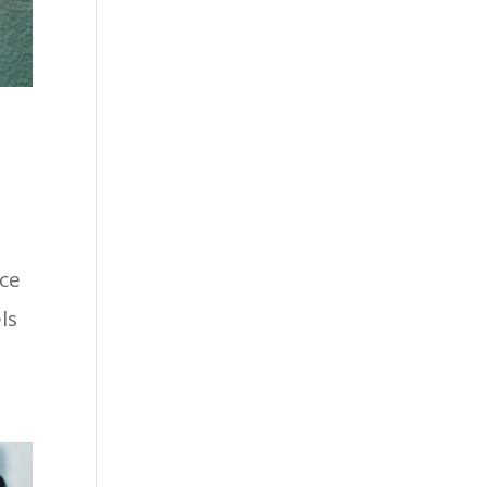
nce
ls